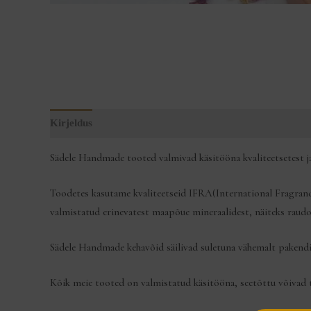
Kirjeldus
Arvustused (0)
Sädele Handmade tooted valmivad käsitööna kvaliteetsetest ja 
Toodetes kasutame kvaliteetseid IFRA(International Fragrance
valmistatud erinevatest maapõue mineraalidest, näiteks raudoks
Sädele Handmade kehavõid säilivad suletuna vähemalt pakendil
Kõik meie tooted on valmistatud käsitööna, seetõttu võivad to