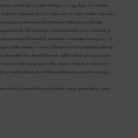
ärane toode kui su nahk on kuiv või väga kuiv. See toidab,
 Kehavõi imendub kiiresti naha sisse ja ei jäta nahka rasvaseks.
kaitsevad ja pehmendavad ärritunud nahka ja teevad naha
gusa mandli õlil on kõrge toitainesisaldus ja see niisutab ja
anepiseemneõli sisaldab täiuslikus tasakaalus oomega-3-, -6-
tugev nahka niisutav toime. Ühtlasi on see ka niiskusesäilitaja,
utades nahka. Kookosõli kaitseb nahka väliste ärritajate eest.
e tõttu on säilivusaeg üsna pikk, umbes 6 kuud, avatuna ära
de ei sisalda ühtegi kunstlikku säilitusainet, parabeene ega
s tuleks kanda kehavõid niiskele nahale peale dušši, vanni