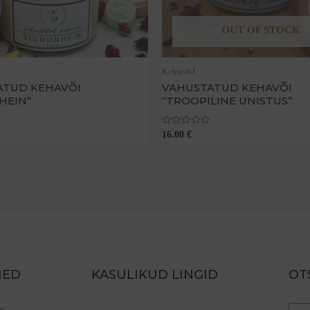
OUT OF STOCK
Kehavõid
ATUD KEHAVÕI
VAHUSTATUD KEHAVÕI
HEIN”
“TROOPILINE UNISTUS”
Hinnanguga
16.00
€
0
/
5
MED
KASULIKUD LINGID
OT