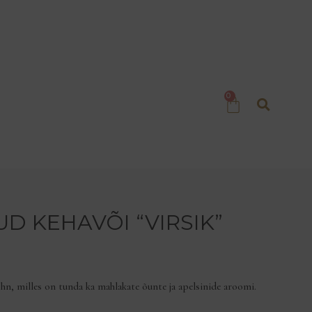
D KEHAVÕI “VIRSIK”
lõhn, milles on tunda ka mahlakate õunte ja apelsinide aroomi.