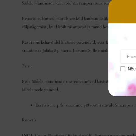
Sädele Handmade kehavõid on temperatuuritundlikud, soovitame 
Kehavõi sulamisel kaotab see küll kaubandusliku välimuse, kuid
väljanägemist, kuid kõik niisutavad ja muud head omadused jää
Kasutame kehavõidel klaasist pakendeid, sest klaas on hea vali
stuudiosse Jalaka 83, Tartu. Pakume Sulle omalt poolt ka väike
Tarne
Nõu
Kõik Sädele Handmade tooted valmivad käsitööna, et kliendini 
kiirelt teele pandud.
Eestisisene paki saatmine 3€(soovitatavalt Smartpos
Koostis
Cocos Nucifera Oil(kookosõli), Butyrospermum parkii
INCI: