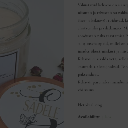
Vahustatud kehavõi on suurep
niisutab ja rahustab su nahka.
Shea- ja kakaovõi toidavad, 
elastsemaks ja siledamaks. Ma
soodustab naha taastamist. K
ja -9-rasvhappeid, millel on 
imades õhust niiskust ja niis
Kehavõi ei sisalda vett, sell
kasutada 1-2 kuu jooksul. Too
paksendajat.
Kehavõi paremaks imendumisek
või sauna.
Netokaal 120g
3 laos
Availability: