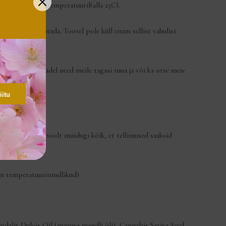
a kindlasti toatemperatuuril(alla 25C).
lt uuesti kasutada. Tootel pole küll enam sellist vahulist
te näiteks laatadel need meile tagasi tuua ja või ka otse meie
iitu
ga teeme omalt poolt muidugi kõik, et tellimused saaksid
on temperatuuritundlikud)
alis Dulcis Oil (magusa mandli õli), Cannabis Sativa Seed