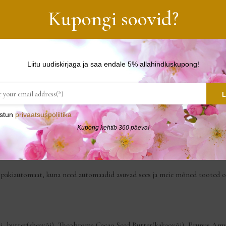
hoida neid eemal otsesest päikesevalgusest või soojusallikast ja säilitad
Kupongi soovid?
 kui kehavõi panna natukeseks külmkappi, siis saad seda pärast suurepärase
vad alles.
Liitu uudiskirjaga ja saa endale 5% allahindluskupong!
k keskkonna heaks! Ootame ka tagasi hästi hoitud ja pestud klaaspurke, või
st allahindlust uute toodete soetamisel!
L
stun
privaatsuspoliitika
Kupong kehtib 360 päeva!
jõuaks alati värske toode. Seetõttu võib tarne olla isegi kuni 5 päeva, a
t pakiautomaat, kuna need automaadid asuvad sees ja meie mõned tooted 
 butter(sheavõi), Theobroma Cacao Seed Butter(kakaovõi), Prunus Amygd