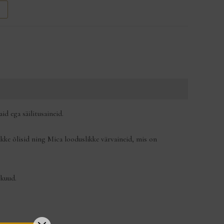
d ega säilitusaineid.
kke õlisid ning Mica looduslikke värvaineid, mis on
 kuud.