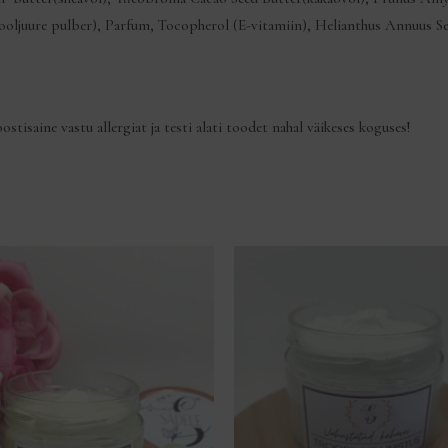
juure pulber), Parfum, Tocopherol (E-vitamiin), Helianthus Annuus Seed 
stisaine vastu allergiat ja testi alati toodet nahal väikeses koguses!