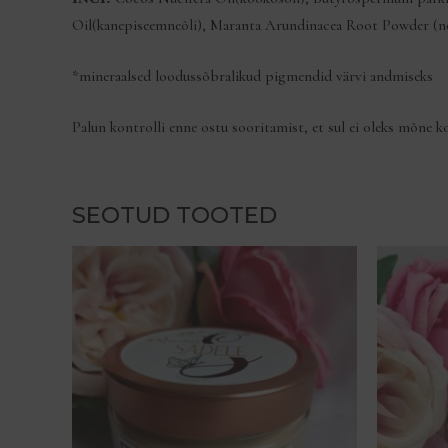
Oil(kanepiseemneõli), Maranta Arundinacea Root Powder (nool
*mineraalsed loodussõbralikud pigmendid värvi andmiseks
Palun kontrolli enne ostu sooritamist, et sul ei oleks mõne koo
SEOTUD TOOTED