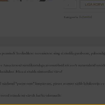
LISA KORVI
Kategooria:
Kehavõid
peamiselt looduslikest toorainetest ning ei sisalda parabeene, paksendajai
 Association) sertifikaatidega aroomiõlisid või 100% naturaalseid eeterli
iididest. Mica ei sisalda sünteetilisi värve!
 näidatud “parim enne” kuupäevani, pärast avamist säilib kehakoorija 1-2
oted erineda nii värvilt kui ka tekstuurilt.