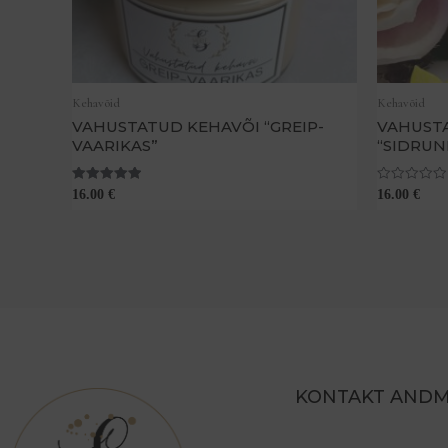
Kehavõid
Kehavõid
VAHUSTATUD KEHAVÕI “GREIP-
VAHUST
VAARIKAS”
“SIDRUN
Hinnanguga
Hinnanguga
16.00
€
16.00
€
5.00
0
/ 5
/
5
KONTAKT AND