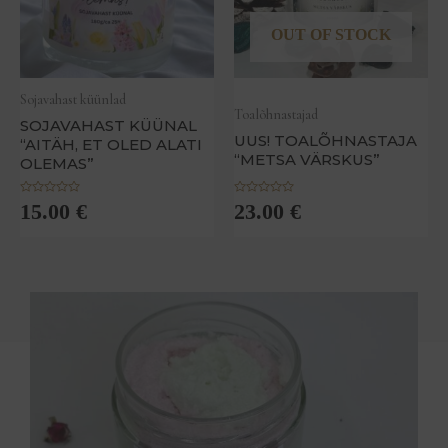
OUT OF STOCK
Sojavahast küünlad
Toalõhnastajad
SOJAVAHAST KÜÜNAL
UUS! TOALÕHNASTAJA
“AITÄH, ET OLED ALATI
“METSA VÄRSKUS”
OLEMAS”
H
H
15.00
€
23.00
€
i
i
n
n
n
n
a
a
n
n
g
g
u
u
g
g
a
a
0
0
/
/
5
5