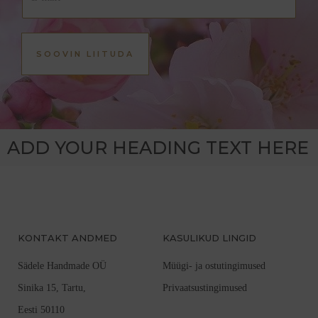
r
s
-
*
s
t
p
t
o
SOOVIN LIITUDA
s
t
*
ADD YOUR HEADING TEXT HERE
KONTAKT ANDMED
KASULIKUD LINGID
Sädele Handmade OÜ
Müügi- ja ostutingimused
Sinika 15, Tartu,
Privaatsustingimused
Eesti 50110