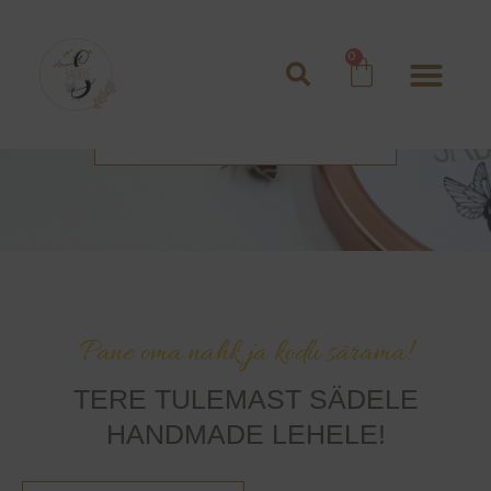
Laadad 2026
SÄDELE HANDMADE LUGU
Pane oma nahk ja kodu särama!
TERE TULEMAST SÄDELE
HANDMADE LEHELE!