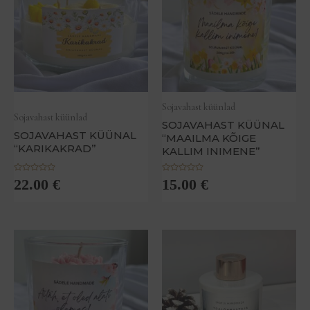
Sojavahast küünlad
Sojavahast küünlad
SOJAVAHAST KÜÜNAL
SOJAVAHAST KÜÜNAL
“MAAILMA KÕIGE
“KARIKAKRAD”
KALLIM INIMENE”
H
H
22.00
€
15.00
€
i
i
n
n
n
n
a
a
n
n
g
g
u
u
g
g
a
a
0
0
/
/
5
5