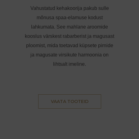
Vahustatud kehakoorija
pakub sulle
mõnusa spaa-elamuse kodust
lahkumata. See
mahlane aroomide
kooslus värskest rabarberist ja magusast
ploomist, mida toetavad küpsete pirnide
ja magusate virsikute harmoonia on
lihtsalt imeline.
VAATA TOOTEID