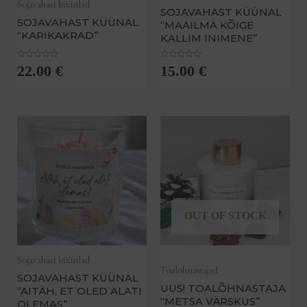
Sojavahast küünlad
SOJAVAHAST KÜÜNAL
SOJAVAHAST KÜÜNAL
“MAAILMA KÕIGE
“KARIKAKRAD”
KALLIM INIMENE”
H
H
22.00
€
15.00
€
i
i
n
n
n
n
a
a
n
n
g
g
u
u
g
g
a
a
0
0
/
/
5
5
OUT OF STOCK
Sojavahast küünlad
Toalõhnastajad
SOJAVAHAST KÜÜNAL
UUS! TOALÕHNASTAJA
“AITÄH, ET OLED ALATI
“METSA VÄRSKUS”
OLEMAS”