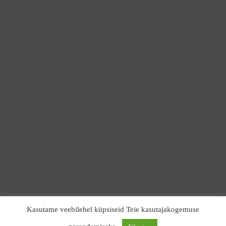
Kasutame veebilehel küpsiseid Teie kasutajakogemuse