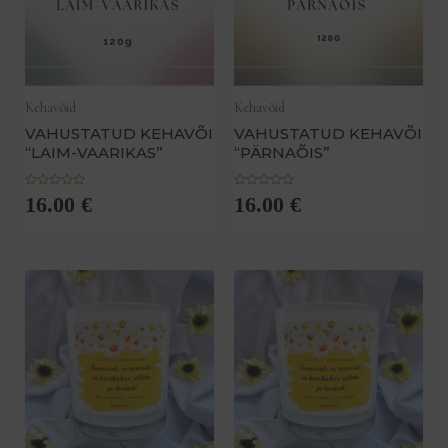
Kehavõid
Kehavõid
VAHUSTATUD KEHAVÕI
VAHUSTATUD KEHAVÕI
“LAIM-VAARIKAS”
“PÄRNAÕIS”
H
H
16.00
€
16.00
€
i
i
n
n
n
n
a
a
n
n
g
g
u
u
g
g
a
a
0
0
/
/
5
5