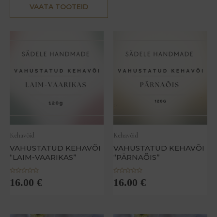
VAATA TOOTEID
Kehavõid
Kehavõid
VAHUSTATUD KEHAVÕI
VAHUSTATUD KEHAVÕI
“LAIM-VAARIKAS”
“PÄRNAÕIS”
H
H
16.00
€
16.00
€
i
i
n
n
n
n
a
a
n
n
g
g
u
u