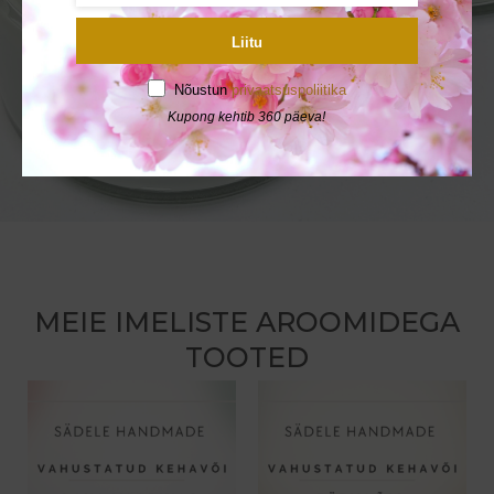
Kadri
Liitu
Nõustun
privaatsuspoliitika
LOE ROHKEM
Kupong kehtib 360 päeva!
MEIE IMELISTE AROOMIDEGA
TOOTED