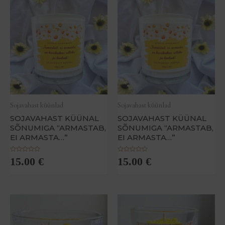
g
g
a
a
0
0
/
/
5
5
Sojavahast küünlad
Sojavahast küünlad
SOJAVAHAST KÜÜNAL
SOJAVAHAST KÜÜNAL
SÕNUMIGA “ARMASTAB,
SÕNUMIGA “ARMASTAB,
EI ARMASTA…”
EI ARMASTA…”
H
H
15.00
€
15.00
€
i
i
n
n
n
n
a
a
n
n
g
g
u
u
g
g
a
a
0
0
/
/
5
5