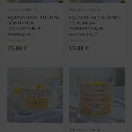
Sojavahast küünlad
Sojavahast küünlad
SOJAVAHAST KÜÜNAL
SOJAVAHAST KÜÜNAL
SÕNUMIGA
SÕNUMIGA
“ARMASTAB, EI
“ARMASTAB, EI
ARMASTA…”
ARMASTA…”
H
H
15.00
€
15.00
€
i
i
n
n
n
n
a
a
n
n
g
g
u
u
g
g
a
a
0
0
/
/
5
5
Sojavahast küünlad