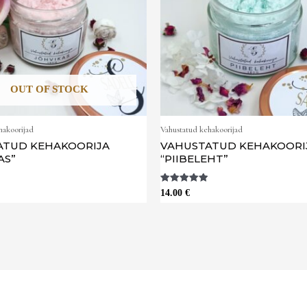
OUT OF STOCK
hakoorijad
Vahustatud kehakoorijad
ATUD KEHAKOORIJA
VAHUSTATUD KEHAKOORI
AS”
“PIIBELEHT”
Hinnanguga
14.00
€
5.00
/ 5