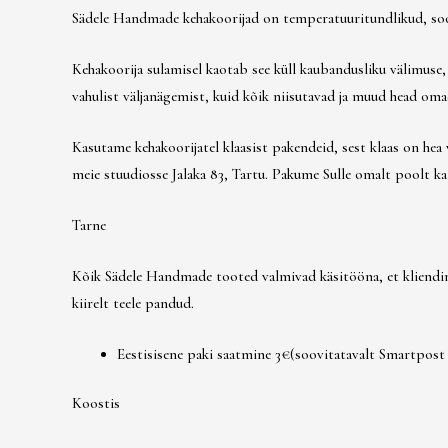
Sädele Handmade kehakoorijad on temperatuuritundlikud, soovit
Kehakoorija sulamisel kaotab see küll kaubandusliku välimuse, 
vahulist väljanägemist, kuid kõik niisutavad ja muud head omad
Kasutame kehakoorijatel klaasist pakendeid, sest klaas on hea 
meie stuudiosse Jalaka 83, Tartu. Pakume Sulle omalt poolt ka 
Tarne
Kõik Sädele Handmade tooted valmivad käsitööna, et kliendini 
kiirelt teele pandud.
Eestisisene paki saatmine 3€(soovitatavalt Smartpos
Koostis