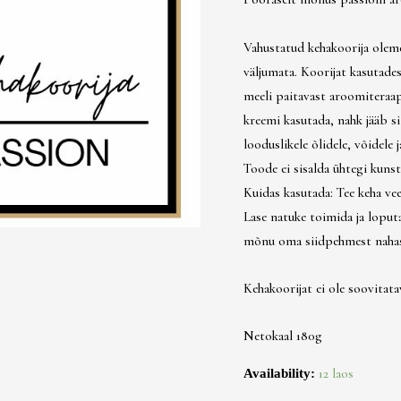
Vahustatud kehakoorija olem
väljumata. Koorijat kasutade
meeli paitavast aroomiteraapi
kreemi kasutada, nahk jääb si
looduslikele õlidele, võidele j
Toode ei sisalda ühtegi kunst
Kuidas kasutada: Tee keha vee 
Lase natuke toimida ja loputa
mõnu oma siidpehmest nahast
Kehakoorijat ei ole soovitat
Netokaal 180g
12 laos
Availability: