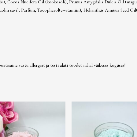
õi), Cocos Nucifera Oil (kookosõli), Prunus Amygdalis Dulcis Oil (magusa
lin savi), Parfum, Tocopherol(e-vitamiin), Helianthus Annuus Seed Oil(pä
stisaine vastu allergiat ja testi alati toodet nahal väikeses koguses!