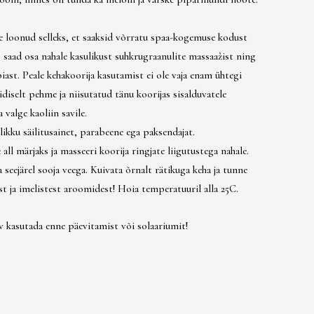
e loonud selleks, et saaksid võrratu spaa-kogemuse kodust
s saad osa nahale kasulikust suhkrugraanulite massaažist ning
ast. Peale kehakoorija kasutamist ei ole vaja enam ühtegi
idiselt pehme ja niisutatud tänu koorijas sisalduvatele
a valge kaoliin savile.
likku säilitusainet, parabeene ega paksendajat.
all märjaks ja masseeri koorija ringjate liigutustega nahale.
 seejärel sooja veega. Kuivata õrnalt rätikuga keha ja tunne
 ja imelistest aroomidest! Hoia temperatuuril alla 25C.
av kasutada enne päevitamist või solaariumit!