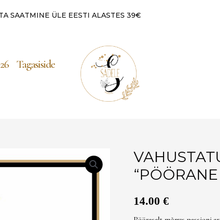
TA SAATMINE ÜLE EESTI ALASTES 39€
26
Tagasiside
VAHUSTAT
“PÖÖRANE 
14.00
€
Pööraselt mõnus passioni ar