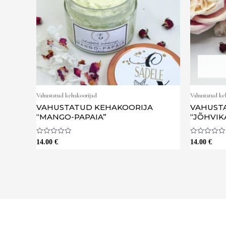
Vahustatud kehakoorijad
Vahustatud ke
VAHUSTATUD KEHAKOORIJA
VAHUST
“MANGO-PAPAIA”
“JÕHVIK
Hinnanguga
Hinnanguga
14.00
€
14.00
€
0
0
/
/
5
5