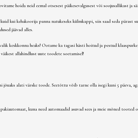
ame hoida neid eemal otsesest päikesevalgusest või soojusallikast ja säil
kuid kui kehakoorija panna natukeseks külmkappi, siis saad seda pärast suu
used jäävad alles.
valik keskkonna heaks! Ootame ka tagasi hästi hoitud ja pestud klaaspurke, 
väikest allahindlust uute toodete soetamisel!
jõuaks alati värske toode. Seetõttu võib tarne olla isegi kuni 5 päeva, a
t pakiautomaat, kuna need automaadid asuvad sees ja meie mõned tooted 