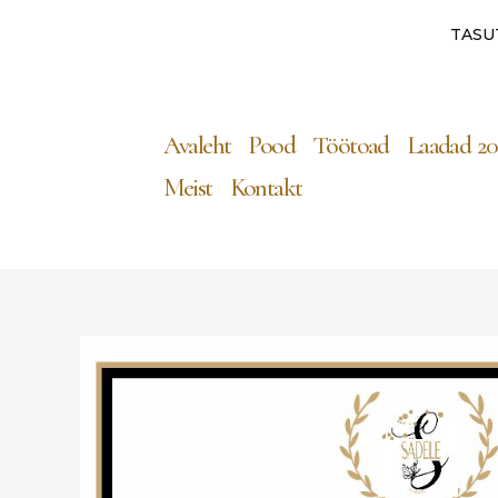
TASU
Avaleht
Pood
Töötoad
Laadad 20
Meist
Kontakt