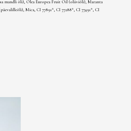
 mandli õli), Olea Europea Fruit Oil (oliiviõli), Maranta
evalilleõli), Mica, CI 77891*, CI 77288*, CI 77491*, CI