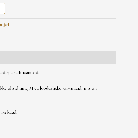
rijad
d ega säilitusaineid.
kke õlisid ning Mica looduslikke värvaineid, mis on
 1-2 kuud.