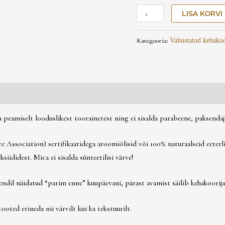
LISA KORVI
Kategooria:
Vahustatud kehakoo
peamiselt looduslikest toorainetest ning ei sisalda parabeene, paksendajai
 Association) sertifikaatidega aroomiõlisid või 100% naturaalseid eeterli
iididest. Mica ei sisalda sünteetilisi värve!
ndil näidatud “parim enne” kuupäevani, pärast avamist säilib kehakoorija
oted erineda nii värvilt kui ka tekstuurilt.