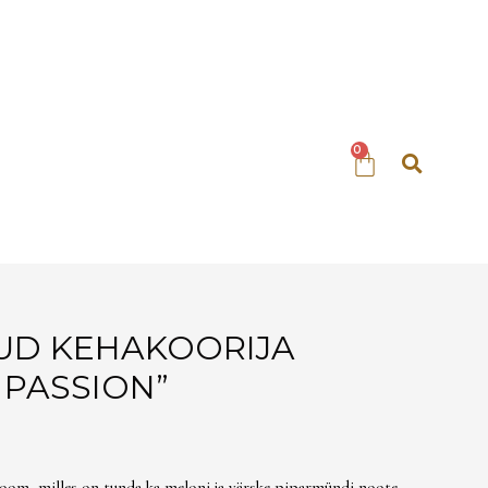
UD KEHAKOORIJA
PASSION”
oom, milles on tunda ka meloni ja värske piparmündi noote.