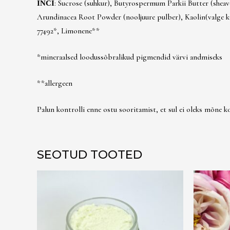
: Sucrose (suhkur), Butyrospermum Parkii Butter (sheav
INCI
Arundinacea Root Powder (nooljuure pulber), Kaolin(valge kao
77492*, Limonene**
*mineraalsed loodussõbralikud pigmendid värvi andmiseks
**allergeen
Palun kontrolli enne ostu sooritamist, et sul ei oleks mõne koo
SEOTUD TOOTED