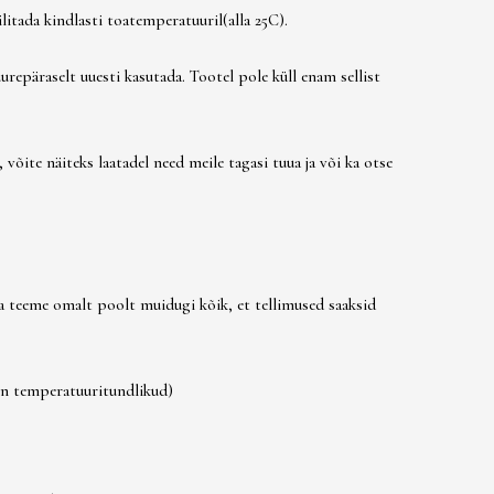
itada kindlasti toatemperatuuril(alla 25C).
repäraselt uuesti kasutada. Tootel pole küll enam sellist
võite näiteks laatadel need meile tagasi tuua ja või ka otse
ga teeme omalt poolt muidugi kõik, et tellimused saaksid
on temperatuuritundlikud)