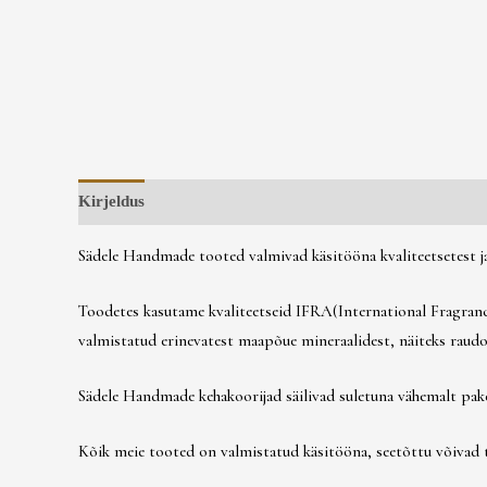
Kirjeldus
Arvustused (0)
Sädele Handmade tooted valmivad käsitööna kvaliteetsetest ja 
Toodetes kasutame kvaliteetseid IFRA(International Fragrance
valmistatud erinevatest maapõue mineraalidest, näiteks raudoks
Sädele Handmade kehakoorijad säilivad suletuna vähemalt pake
Kõik meie tooted on valmistatud käsitööna, seetõttu võivad to