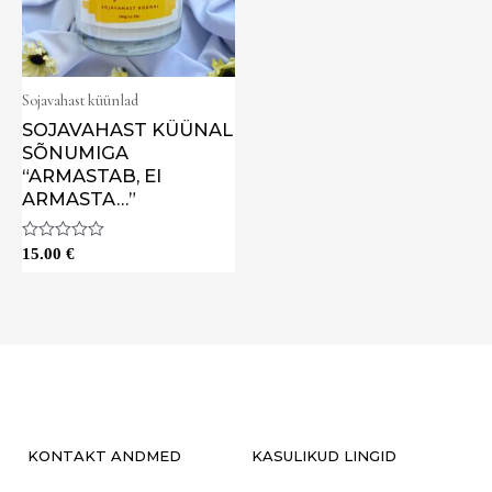
Sojavahast küünlad
SOJAVAHAST KÜÜNAL
SÕNUMIGA
“ARMASTAB, EI
ARMASTA…”
Hinnanguga
15.00
€
0
/
5
KONTAKT ANDMED
KASULIKUD LINGID