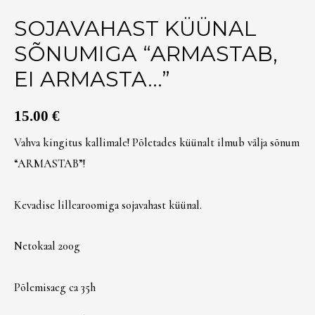
SOJAVAHAST KÜÜNAL
SÕNUMIGA “ARMASTAB,
EI ARMASTA…”
15.00
€
Vahva kingitus kallimale! Põletades küünalt ilmub välja sõnum
“ARMASTAB”!
Kevadise lillearoomiga sojavahast küünal.
Netokaal 200g
Põlemisaeg ca 35h