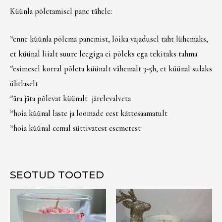
Küünla põletamisel pane tähele:
Liitu
Nõustun
privaatsuspoliitika
*enne küünla põlema panemist, lõika vajadusel taht lühemaks,
Kupong kehtib 360 päeva!
et küünal liialt suure leegiga ei põleks ega tekitaks tahma
*esimesel korral põleta küünalt vähemalt 3-5h, et küünal sulaks
ühtlaselt
*ära jäta põlevat küünalt järelevalveta
*hoia küünal laste ja loomade eest kättesaamatult
*hoia küünal eemal süttivatest esemetest
SEOTUD TOOTED