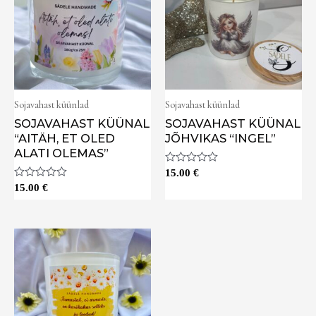
Sojavahast küünlad
Sojavahast küünlad
SOJAVAHAST KÜÜNAL
SOJAVAHAST KÜÜNAL
“AITÄH, ET OLED
JÕHVIKAS “INGEL”
ALATI OLEMAS”
Hinnanguga
15.00
€
0
Hinnanguga
15.00
€
/
0
5
/
5