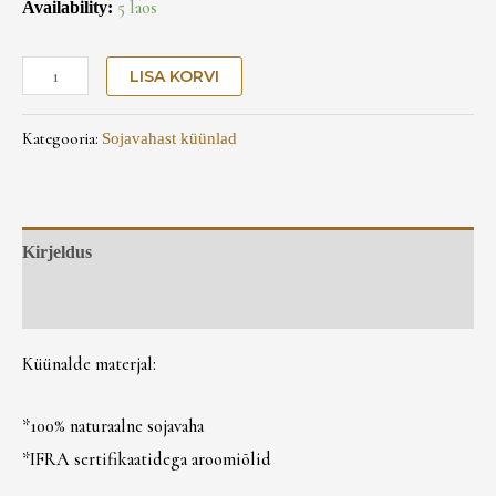
Availability:
5 laos
LISA KORVI
Kategooria:
Sojavahast küünlad
Kirjeldus
Arvustused (0)
Kupongi soovid?
Küünalde materjal:
Liitu uudiskirjaga ja saa endale 5% allahindluskupong!
*100% naturaalne sojavaha
*IFRA sertifikaatidega aroomiõlid